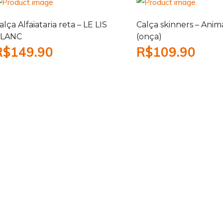
alça Alfaiataria reta – LE LIS
Calça skinners – Anima
LANC
(onça)
R$
149.90
R$
109.90